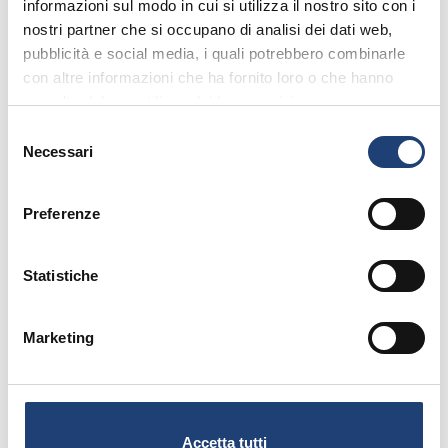
informazioni sul modo in cui si utilizza il nostro sito con i
nostri partner che si occupano di analisi dei dati web,
pubblicità e social media, i quali potrebbero combinarle
con altre informazioni che ha fornito loro o che hanno
raccolto dal suo utilizzo dei loro servizi.
S
Logistics
,
News
Gen 30, 2023
Necessari
e
The new Driver Training &
l
Recruitment Program
e
Preferenze
z
i
o
Statistiche
n
e
Marketing
d
e
l
c
Accetta tutti
o