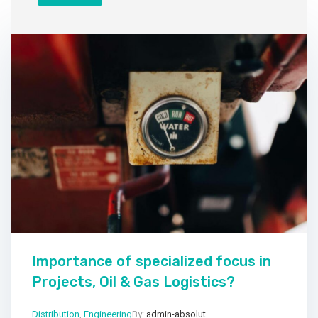
Importance of specialized focus in
Projects, Oil & Gas Logistics?
Distribution
,
Engineering
By:
admin-absolut
Gen 24, 2023