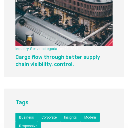
Industry
,
Senza categoria
Gen 23, 2023
Cargo flow through better supply
chain visibility, control.
Tags
Business
Corporate
Insights
Modern
Responsive